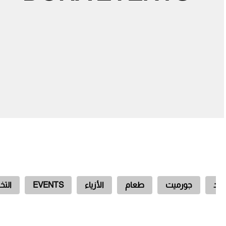
واند
جورميت
طعام
الأزياء
EVENTS
الت